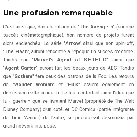
Une profusion remarquable
C'est ainsi que, dans le sillage de "
The Avengers
" (énorme
succès cinématographique), bon nombre de projets furent
alors enclenchés. La série "
Arrow
" ainsi que son spin-off,
"
The Flash
", auront rencontré à l'époque un succès d'estime.
Tandis que "
Marvel's Agent of S.H.I.E.L.D
". ainsi que
"
Agent Carter
" auront fait les beaux jours de ABC. Tandis
que "
Gotham
" fera ceux des patrons de la Fox. Les retours
de "
Wonder Woman
" et "
Hulk
" étaient également en
discussion cette année-là. Le tout confortant ainsi l'idée que
la « guerre » que se livraient Marvel (propriété de The Walt
Disney Company) d'un côté, et DC Comics (partie intégrante
de Time Warner) de l'autre, se prolongeait désormais par
grand network interposé.