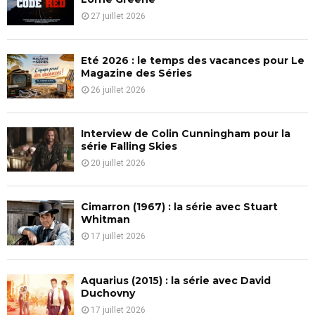
r
R
27 juillet 2026
:
C
Eté 2026 : le temps des vacances pour Le
H
Magazine des Séries
26 juillet 2026
Interview de Colin Cunningham pour la
série Falling Skies
20 juillet 2026
Cimarron (1967) : la série avec Stuart
Whitman
17 juillet 2026
Aquarius (2015) : la série avec David
Duchovny
17 juillet 2026