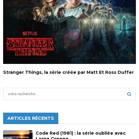
Stranger Things, la série créée par Matt Et Ross Duffer
S
e
a
S
r
c
ARTICLES RÉCENTS
E
h
f
A
Code Red (1981) : la série oubliée avec
o
Lorne Greene