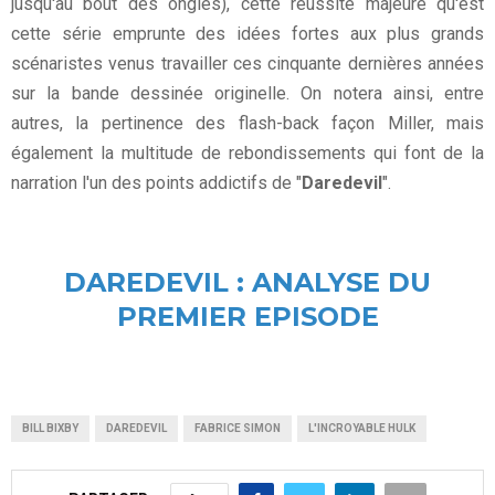
jusqu'au bout des ongles), cette réussite majeure qu'est
cette série emprunte des idées fortes aux plus grands
scénaristes venus travailler ces cinquante dernières années
sur la bande dessinée originelle. On notera ainsi, entre
autres, la pertinence des flash-back façon Miller, mais
également la multitude de rebondissements qui font de la
narration l'un des points addictifs de "
Daredevil
".
DAREDEVIL : ANALYSE DU
PREMIER EPISODE
BILL BIXBY
DAREDEVIL
FABRICE SIMON
L'INCROYABLE HULK