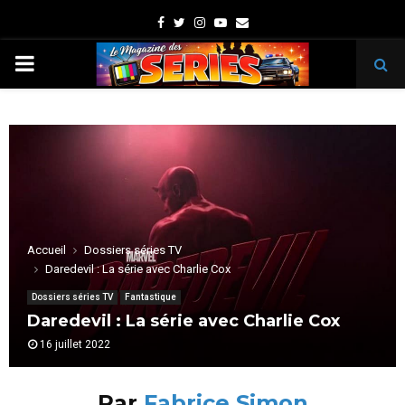
Facebook
Twitter
Instagram
Youtube
Email
PRIMARY
MENU
Accueil
Dossiers séries TV
Daredevil : La série avec Charlie Cox
Dossiers séries TV
Fantastique
Daredevil : La série avec Charlie Cox
16 juillet 2022
Par
Fabrice Simon