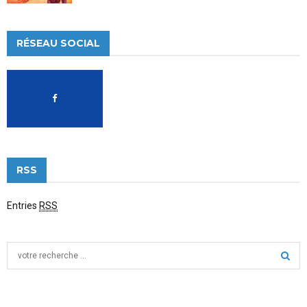
RÉSEAU SOCIAL
RSS
Entries
RSS
S
e
a
S
r
c