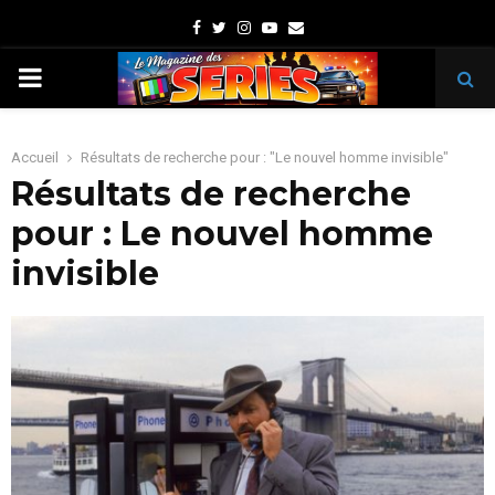
Facebook
Twitter
Instagram
Youtube
Email
PRIMARY
MENU
Accueil
Résultats de recherche pour : "Le nouvel homme invisible"
Résultats de recherche
pour :
Le nouvel homme
invisible