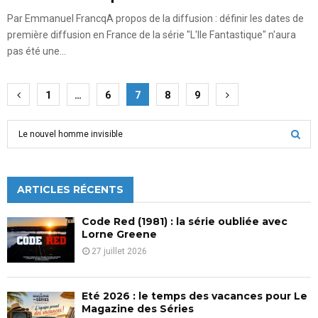
Par Emmanuel FrancqA propos de la diffusion : définir les dates de
première diffusion en France de la série "L'Ile Fantastique" n'aura
pas été une...
Pagination
1
…
6
7
8
9
des
S
publications
e
a
S
r
c
ARTICLES RÉCENTS
E
h
f
A
Code Red (1981) : la série oubliée avec
o
Lorne Greene
r
R
27 juillet 2026
:
C
Eté 2026 : le temps des vacances pour Le
H
Magazine des Séries