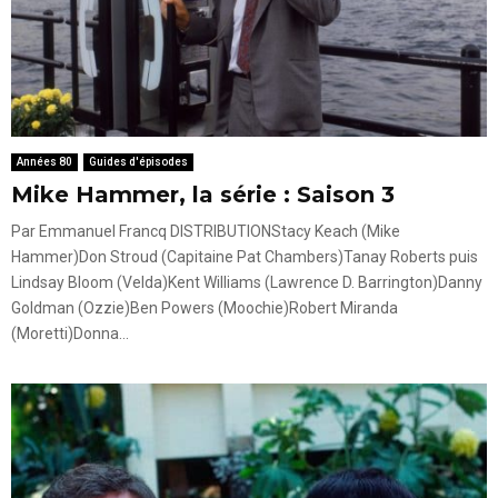
Années 80
Guides d'épisodes
Mike Hammer, la série : Saison 3
Par Emmanuel Francq DISTRIBUTIONStacy Keach (Mike
Hammer)Don Stroud (Capitaine Pat Chambers)Tanay Roberts puis
Lindsay Bloom (Velda)Kent Williams (Lawrence D. Barrington)Danny
Goldman (Ozzie)Ben Powers (Moochie)Robert Miranda
(Moretti)Donna...