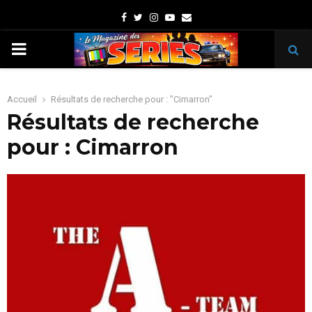
Facebook
Twitter
Instagram
Youtube
Email
PRIMARY
MENU
Accueil
Résultats de recherche pour : "Cimarron"
Résultats de recherche
pour :
Cimarron