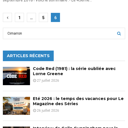
septembre 2018 ! Voici le sommaire :- Le 45ème...
Pagination
1
…
5
6
des
S
publications
e
a
S
r
c
ARTICLES RÉCENTS
E
h
f
A
Code Red (1981) : la série oubliée avec
o
Lorne Greene
r
R
27 juillet 2026
:
C
Eté 2026 : le temps des vacances pour Le
H
Magazine des Séries
26 juillet 2026