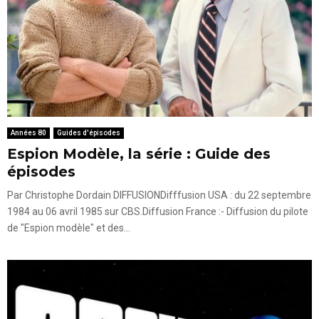
Années 80
Guides d'épisodes
Espion Modèle, la série : Guide des
épisodes
Par Christophe Dordain DIFFUSIONDifffusion USA : du 22 septembre
1984 au 06 avril 1985 sur CBS.Diffusion France :- Diffusion du pilote
de "Espion modèle" et des...