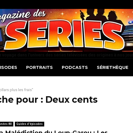
 voyage dans l'univers des séries télévisées des origines à nos jou
PISODES
PORTRAITS
PODCASTS
SÉRIETHÈQUE
lars plus les frais"
che pour :
Deux cents
nnées 80
Guides d'épisodes
a Malédiction du Loup-Garou : Les