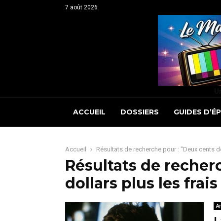
7 août 2026
Un
ACCUEIL
DOSSIERS
GUIDES D’É
Accueil
Résultats de recherche pour : "Deux cents dol
Résultats de recher
dollars plus les frais
A
L