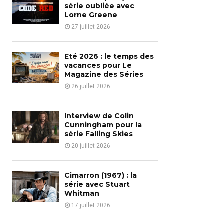
o
série oubliée avec
r
Lorne Greene
R
:
27 juillet 2026
C
H
Eté 2026 : le temps des
vacances pour Le
Magazine des Séries
26 juillet 2026
Interview de Colin
Cunningham pour la
série Falling Skies
20 juillet 2026
Cimarron (1967) : la
série avec Stuart
Whitman
17 juillet 2026