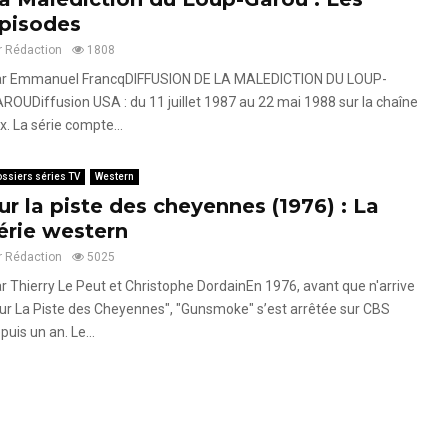
pisodes
r
Rédaction
1808
r Emmanuel FrancqDIFFUSION DE LA MALEDICTION DU LOUP-
ROUDiffusion USA : du 11 juillet 1987 au 22 mai 1988 sur la chaîne
x. La série compte...
ssiers séries TV
Western
ur la piste des cheyennes (1976) : La
érie western
r
Rédaction
5025
r Thierry Le Peut et Christophe DordainEn 1976, avant que n'arrive
ur La Piste des Cheyennes", "Gunsmoke" s’est arrêtée sur CBS
puis un an. Le...