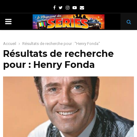
Facebook
Twitter
Instagram
Youtube
Email
PRIMARY
MENU
Accueil
Résultats de recherche pour : "Henry Fonda"
Résultats de recherche
pour :
Henry Fonda