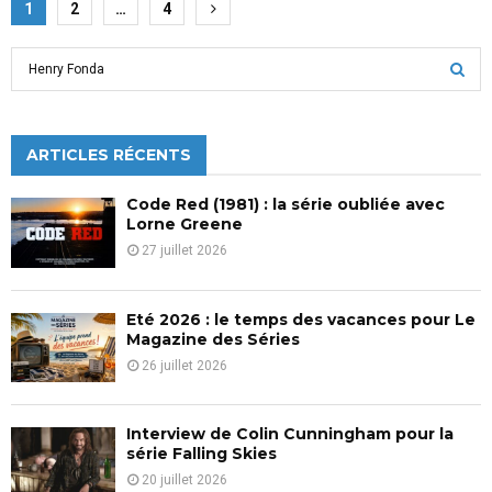
Pagination
1
2
…
4
des
S
publications
e
a
S
r
c
ARTICLES RÉCENTS
E
h
f
A
Code Red (1981) : la série oubliée avec
o
Lorne Greene
r
R
27 juillet 2026
:
C
Eté 2026 : le temps des vacances pour Le
H
Magazine des Séries
26 juillet 2026
Interview de Colin Cunningham pour la
série Falling Skies
20 juillet 2026