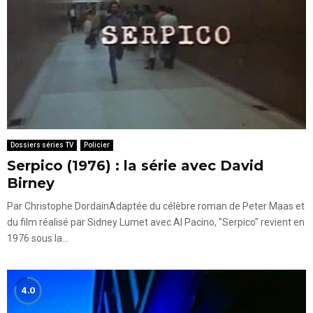
Dossiers séries TV
Policier
Serpico (1976) : la série avec David
Birney
Par Christophe DordainAdaptée du célèbre roman de Peter Maas et
du film réalisé par Sidney Lumet avec Al Pacino, "Serpico" revient en
1976 sous la...
4.0